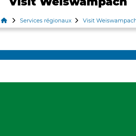
Visit Weiswampach
Services régionaux
Visit Weiswampac