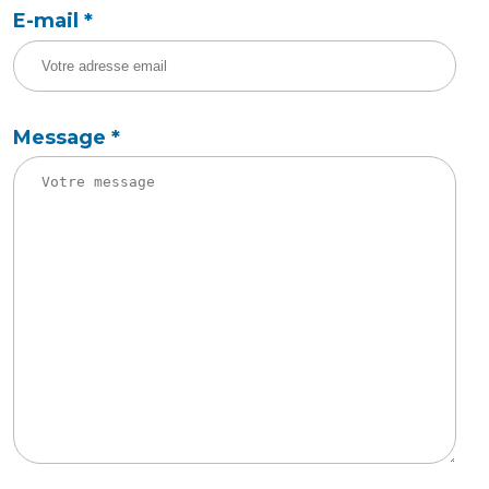
E-mail
*
Message
*